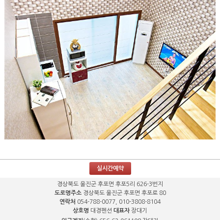
실시간예약
경상북도 울진군 후포면 후포5리 626-3번지
도로명주소
경상북도 울진군 후포면 후포로 80
연락처
054-788-0077, 010-3808-8104
상호명
대경펜션
대표자
장대기